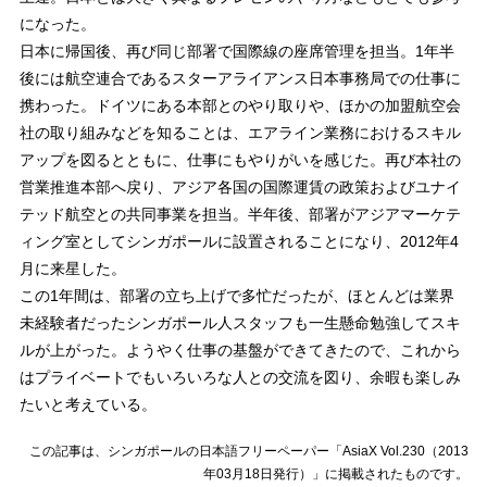
になった。
日本に帰国後、再び同じ部署で国際線の座席管理を担当。1年半
後には航空連合であるスターアライアンス日本事務局での仕事に
携わった。ドイツにある本部とのやり取りや、ほかの加盟航空会
社の取り組みなどを知ることは、エアライン業務におけるスキル
アップを図るとともに、仕事にもやりがいを感じた。再び本社の
営業推進本部へ戻り、アジア各国の国際運賃の政策およびユナイ
テッド航空との共同事業を担当。半年後、部署がアジアマーケテ
ィング室としてシンガポールに設置されることになり、2012年4
月に来星した。
この1年間は、部署の立ち上げで多忙だったが、ほとんどは業界
未経験者だったシンガポール人スタッフも一生懸命勉強してスキ
ルが上がった。ようやく仕事の基盤ができてきたので、これから
はプライベートでもいろいろな人との交流を図り、余暇も楽しみ
たいと考えている。
この記事は、シンガポールの日本語フリーペーパー「AsiaX Vol.230（2013
年03月18日発行）」に掲載されたものです。