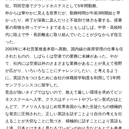
社。羽田空港でグランドホステスとして6年間勤務。
外からは華やかに見える世界だが、勤務時間が午前3時開始と早
かったり、終了が深夜に及んだりと不規則で体力を要する。搭乗
客の荷物を持ってゲートまで走ることもしばしば。中学・高校時
代に陸上で中・長距離走に取り組んでいたことが少なからず役立
った。
2003年に本社営業推進本部へ異動。国内線の座席管理の仕事を任
されたものの、しばらくは空港での業務に未練があった。やが
て、社内には空港以外のさまざまな業務があることが見えて視野
が広がり、いろいろなことにチャレンジしたい、と考えるよう
に。英語力をつけるために会社の休職留学制度を利用して1年間
サンフランシスコに留学した。
意志が強いタイプではないので、敢えて厳しい環境を求めてビジ
ネススクールへ入学。クラスはディベートやプレゼン形式がほと
んどで、アメリカ人をはじめ世界各国から来た生徒たちの積極的
な発言に圧倒された。正しい英語を話すことより自分の考えを伝
えることが大切なことに気づき、積極的に話すことにより英語も
上達。日本とは大きく異なるプレゼンのやり方などもとても参考