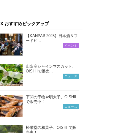
iaX おすすめピックアップ
【KANPAI! 2025】日本酒＆フ
ードビ...
イベント
山梨産シャインマスカット、
OISHIIで販売...
ニュース
下関の干物や明太子、OISHII
で販売中！
ニュース
松栄堂の和菓子、OISHIIで販
売中！