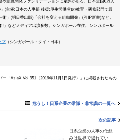
修や組織開発ファシリテーションに定評がある。日本全国6万人
3」(主催:日本の人事部 後援:厚生労働省)の教育・研修部門で最
術」(明日香出版)「会社を変える組織開発」(PHP新書)など。
ネ!」などメディア出演多数。シンガポール在住。シンガポール
ープ
（シンガポール・タイ・日本）
siaX Vol.351（2019年11月1日発行）」に掲載されたもの
危うし！日系企業の常識・非常識の一覧へ
次の記事
日系企業の人事の仕組
みは世界で遅れてい