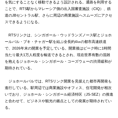
を気にすることなく移動できるよう設計される。通路を利用する
ことで、RTS駅からマレーシア側の出入国審査施設（CIQ）、鉄
道のJBセントラル駅、さらに周辺の商業施設へスムーズにアクセ
スできるようになる。
RTSリンクは、シンガポール・ウッドランズノース駅とジョホ
ールバル・ブキ・チャガー駅を結ぶ全長約4㎞の都市高速鉄道
で、2026年末の開業を予定している。開業後はピーク時に1時間
当たり最大1万人程度を輸送できるとされ、現在世界有数の混雑
を抱えるジョホール・シンガポール・コーズウェーの渋滞緩和が
期待されている。
ジョホールバルでは、RTSリンク開業を見据えた都市再開発も
進行している。駅周辺では商業施設やオフィス、住宅開発が相次
いでおり、ジョホール・シンガポール経済特区（JS-SEZ）の推進
と合わせて、ビジネスや観光の拠点としての発展が期待されてい
る。