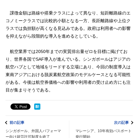
課徴金額は路線や搭乗クラスによって異なり、短距離路線のエ
コノミークラスでは比較的小額となる一方、長距離路線や上位ク
ラスでは負担額が高くなる見込みである。政府は利用者への影響
を抑えながら段階的な導入を進めるとしている。
航空業界では2050年までの実質排出量ゼロを目標に掲げてお
り、世界各国でSAF導入が進んでいる。シンガポールはアジアの
航空ハブとして地域をリードする立場にあり、今回の制度導入は
東南アジアにおける脱炭素航空政策のモデルケースとなる可能性
がある。今後は航空券価格への影響や利用者の受け止め方にも注
目が集まりそうである。
前の記事
次の記事
シンガポール、外国人パフォーマ
マレーシア、10年有効パスポート
ー向け就労許可制度を終了
発行開始