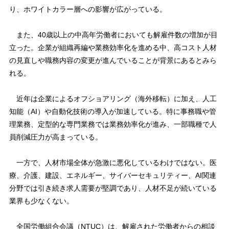
り、ホワイトカラー層への影響が広がっている。
また、40歳以上の中高年労働者においても解雇件数の増加が目
立った。企業が組織再編や業務効率化を進める中、高コスト人材
の見直しや職務内容の変更が進んでいることが背景にあるとみら
れる。
近年は企業によるオフショアリング（海外移転）に加え、人工
知能（AI）や自動化技術の導入が加速している。特に事務職や管
理業務、定型的な専門業務では業務効率化が進み、一部職種で人
員削減圧力が高まっている。
一方で、人材市場全体が急激に悪化しているわけではない。医
療、介護、建設、エネルギー、サイバーセキュリティー、AI関連
分野では引き続き求人需要が堅調であり、人材不足が続いている
業界も少なくない。
全国労働組合会議（NTUC）は、解雇された労働者からの相談