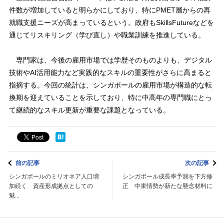
件数が増加していると明らかにしており、特にPMET層からの再
就職支援ニーズが高まっているという。政府もSkillsFutureなどを
通じてリスキリング（学び直し）や職業訓練を推進している。
専門家は、今後の雇用市場では学歴そのものよりも、デジタル
技術やAI活用能力など実践的なスキルの重要性がさらに高まると
指摘する。今回の統計は、シンガポールの雇用市場が構造的な転
換期を迎えていることを示しており、特に中高年の専門職にとっ
て継続的なスキル更新が重要な課題となっている。
前の記事
次の記事
シンガポールのミリオネア人口増
シンガポール成長率予測を下方修
加続く 資産形成拠点としての
正 中東情勢が新たな懸念材料に
魅...