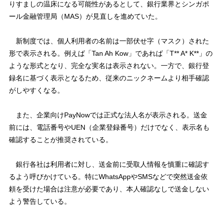
りすましの温床になる可能性があるとして、銀行業界とシンガポ
ール金融管理局（MAS）が見直しを進めていた。
新制度では、個人利用者の名前は一部伏せ字（マスク）された
形で表示される。例えば「Tan Ah Kow」であれば「T** A* K**」の
ような形式となり、完全な実名は表示されない。一方で、銀行登
録名に基づく表示となるため、従来のニックネームより相手確認
がしやすくなる。
また、企業向けPayNowでは正式な法人名が表示される。送金
前には、電話番号やUEN（企業登録番号）だけでなく、表示名も
確認することが推奨されている。
銀行各社は利用者に対し、送金前に受取人情報を慎重に確認す
るよう呼びかけている。特にWhatsAppやSMSなどで突然送金依
頼を受けた場合は注意が必要であり、本人確認なしで送金しない
よう警告している。