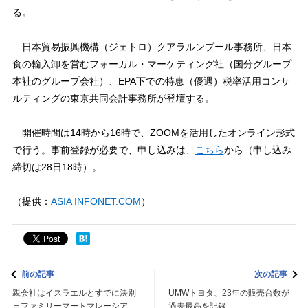
る。
日本貿易振興機構（ジェトロ）クアラルンプール事務所、日本
食の輸入卸を営むフォーカル・マーケティング社（国分グループ
本社のグループ会社）、EPA下での特恵（優遇）税率活用コンサ
ルティングの東京共同会計事務所が登壇する。
開催時間は14時から16時で、ZOOMを活用したオンライン形式
で行う。事前登録が必要で、申し込みは、
こちら
から（申し込み
締切は28日18時）。
（提供：
ASIA INFONET.COM
）
前の記事
次の記事
親会社はイスラエルとすでに決別
UMWトヨタ、23年の販売台数が
＝ファミリーマートマレーシア
過去最高を記録