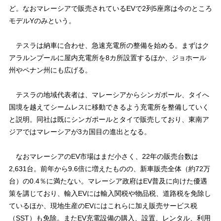
ど。なおマレーシアで販売されているEVで2列5座席は今のところ
モデルYのみという。
テスラは納車に合わせ、急速充電所の整備を始める。まずはク
アラルンプールに屋内充電所を8カ所設置するほか、ジョホール
州やペナン州にも広げる。
テスラの地域代表者は、マレーシアからシンガポール、タイへ
国境を越えてシームレスに移動できるよう充電所を整備していく
と説明。同社は既にシンガポールとタイで販売しており、東南ア
ジアではマレーシアが3カ国目の進出となる。
なおマレーシアのEV市場はまだ小さく、22年の販売台数は
2,631台。前年から9.6倍に増えたものの、新車販売全体（約72万
台）の0.4％に満たない。マレーシア政府はEV普及に向けた優遇
策を講じており、輸入EVには輸入関税や物品税、道路税を免除し
ているほか、現地生産のEVにはこれらに加え販売サービス税
（SST）も免除。またEV充電設備の購入、設置、レンタル、利用