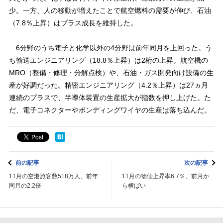
少。一方、人の移動が増えたことで航空燃料の需要が伸び、石油
（7.8％上昇）はプラス成長を維持した。
6分野のうち電子と化学以外の4分野は前年同月を上回った。う
ち輸送エンジニアリング（18.8％上昇）は2桁の上昇。航空機の
MRO（整備・修理・分解点検）や、石油・ガス開発向け設備の生
産が好調だった。精密エンジニアリング（4.2％上昇）は27ヵ月
連続のプラスで、半導体装置の生産拡大が指数を押し上げた。た
だ、電子コネクターやボンディングワイヤの生産は落ち込んだ。
前の記事
次の記事
11月の空港旅客数518万人、前年
11月の物価上昇率6.7％、前月か
同月の2.2倍
ら横ばい