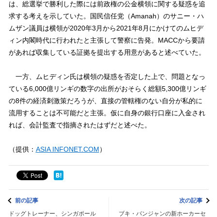
は、総選挙で勝利した際には前政権の公金横領に関する疑惑を追
求する考えを示していた。国民信任党（Amanah）のサニー・ハ
ムザン議員は横領が2020年3月から2021年8月にかけてのムヒデ
ィン内閣時代に行われたと主張して警察に告発。MACCから要請
があれば収集している証拠を提出する用意があると述べていた。
一方、ムヒディン氏は横領の疑惑を否定した上で、問題となっ
ている6,000億リンギの数字の出所がおそらく総額5,300億リンギ
の8件の経済刺激策だろうが、直接の管轄権のない自分が私的に
流用することは不可能だと主張。仮に自身の銀行口座に入金され
れば、会計監査で指摘されたはずだと述べた。
（提供：
ASIA INFONET.COM
）
前の記事
次の記事
ドッグトレーナー、シンガポール
ブキ・パンジャンの新ホーカーセ