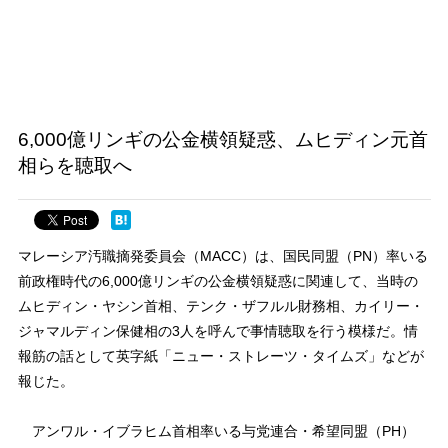
6,000億リンギの公金横領疑惑、ムヒディン元首
相らを聴取へ
マレーシア汚職摘発委員会（MACC）は、国民同盟（PN）率いる
前政権時代の6,000億リンギの公金横領疑惑に関連して、当時の
ムヒディン・ヤシン首相、テンク・ザフルル財務相、カイリー・
ジャマルディン保健相の3人を呼んで事情聴取を行う模様だ。情
報筋の話として英字紙「ニュー・ストレーツ・タイムズ」などが
報じた。
アンワル・イブラヒム首相率いる与党連合・希望同盟（PH）