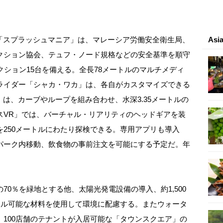
の「スプラッシュマニア」は、マレーシア労働安全衛生局、
As
クション協会、テュフ・ノード規格などの安全基準を順守
クション15台を備える。全長78メートルのマルチメディ
ライダー「シャカ・ワカ」は、各自がカスタマイズできる
」は、カーブやループを組み合わせ、水深3.35メートルの
スVR」では、バーチャル・リアリティのヘッドギアを装
250メートルにわたり探検できる。専用アプリも導入
パーク内移動、飲食物の事前注文を可能にする予定だ。年
0％を緑地とする他、太陽光発電設備の導入、約1,500
クル可能な材料を使用して環境に配慮する。またウォータ
100店舗のテナントが入居可能な「タウンスクエア」の