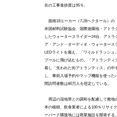
在の工事進捗度は95％。
面積18エーカー（7.28ヘクタール）
米国材料試験協会、国際遊園地・アトラ
したウォータースライダー24台、アトラ
ア・アンド・オーディオ・ウォータース
LEDライトを備え、「ワイルドラッシュ
プールに飛び込むもの。「アトランティ
着し「失われた街アトランティス」の中を
し、事前入場予約やマップ機能を使った
間訪問者数は80万人を想定している。
周辺の湿地帯との調和を配慮して敷地の7
本の植樹、飲食業者による100％リサイ
ーパーク隣接地には商業施設を開発する。