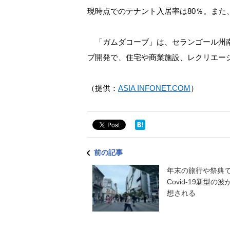
現時点でのテナント入居率は80％。ま
「ガムダコーブ」は、セランゴール州南部
プ開発で、住宅や商業施設、レクリエー
（提供：
ASIA INFONET.COM
）
前の記事
年末の旅行や祭典
Covid-19新型の波
想される