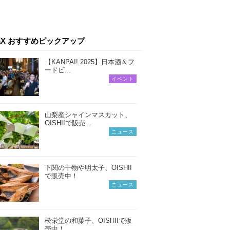
iaX おすすめピックアップ
【KANPAI! 2025】日本酒＆フ
ードビ...
イベント
山梨産シャインマスカット、
OISHIIで販売...
ニュース
下関の干物や明太子、OISHII
で販売中！
ニュース
松栄堂の和菓子、OISHIIで販
売中！