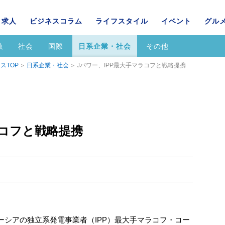
求人
ビジネスコラム
ライフスタイル
イベント
グル
融
社会
国際
日系企業・社会
その他
スTOP
日系企業・社会
Jパワー、IPP最大手マラコフと戦略提携
ラコフと戦略提携
ーシアの独立系発電事業者（IPP）最大手マラコフ・コー