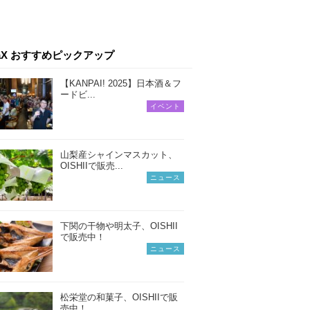
iaX おすすめピックアップ
【KANPAI! 2025】日本酒＆フ
ードビ...
イベント
山梨産シャインマスカット、
OISHIIで販売...
ニュース
下関の干物や明太子、OISHII
で販売中！
ニュース
松栄堂の和菓子、OISHIIで販
売中！