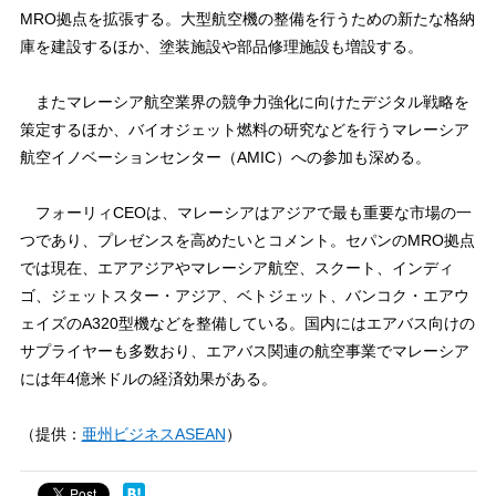
MRO拠点を拡張する。大型航空機の整備を行うための新たな格納
庫を建設するほか、塗装施設や部品修理施設も増設する。
またマレーシア航空業界の競争力強化に向けたデジタル戦略を
策定するほか、バイオジェット燃料の研究などを行うマレーシア
航空イノベーションセンター（AMIC）への参加も深める。
フォーリィCEOは、マレーシアはアジアで最も重要な市場の一
つであり、プレゼンスを高めたいとコメント。セパンのMRO拠点
では現在、エアアジアやマレーシア航空、スクート、インディ
ゴ、ジェットスター・アジア、ベトジェット、バンコク・エアウ
ェイズのA320型機などを整備している。国内にはエアバス向けの
サプライヤーも多数おり、エアバス関連の航空事業でマレーシア
には年4億米ドルの経済効果がある。
（提供：
亜州ビジネスASEAN
）