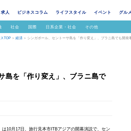
求人
ビジネスコラム
ライフスタイル
イベント
グル
融
社会
国際
日系企業・社会
その他
スTOP
経済
シンガポール、セントーサ島を「作り変え」、ブラニ島でも開発
サ島を「作り変え」、ブラニ島で
は10月17日、旅行見本市ITBアジアの開幕演説で、セン