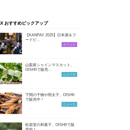
iaX おすすめピックアップ
【KANPAI! 2025】日本酒＆フ
ードビ...
イベント
山梨産シャインマスカット、
OISHIIで販売...
ニュース
下関の干物や明太子、OISHII
で販売中！
ニュース
松栄堂の和菓子、OISHIIで販
売中！