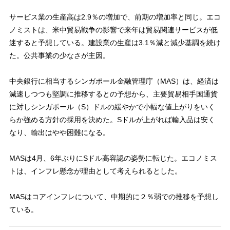
サービス業の生産高は2.9％の増加で、前期の増加率と同じ。エコ
ノミストは、米中貿易戦争の影響で来年は貿易関連サービスが低
迷すると予想している。建設業の生産は3.1％減と減少基調を続け
た。公共事業の少なさが主因。
中央銀行に相当するシンガポール金融管理庁（MAS）は、経済は
減速しつつも堅調に推移するとの予想から、主要貿易相手国通貨
に対しシンガポール（S）ドルの緩やかで小幅な値上がりをいく
らか強める方針の採用を決めた。Sドルが上がれば輸入品は安く
なり、輸出はやや困難になる。
MASは4月、6年ぶりにSドル高容認の姿勢に転じた。エコノミス
トは、インフレ懸念が理由として考えられるとした。
MASはコアインフレについて、中期的に２％弱での推移を予想し
ている。