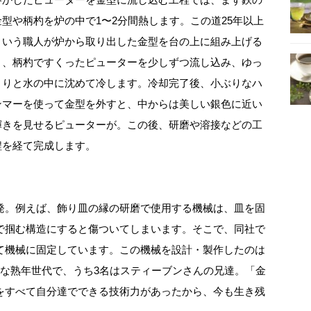
金型や柄杓を炉の中で1〜2分間熱します。この道25年以上
という職人が炉から取り出した金型を台の上に組み上げる
と、柄杓ですくったピューターを少しずつ流し込み、ゆっ
くりと水の中に沈めて冷します。冷却完了後、小ぶりなハ
ンマーを使って金型を外すと、中からは美しい銀色に近い
輝きを見せるピューターが。この後、研磨や溶接などの工
程を経て完成します。
発。例えば、飾り皿の縁の研磨で使用する機械は、皿を固
で掴む構造にすると傷ついてしまいます。そこで、同社で
て機械に固定しています。この機械を設計・製作したのは
みな熟年世代で、うち3名はスティーブンさんの兄達。「金
をすべて自分達でできる技術力があったから、今も生き残