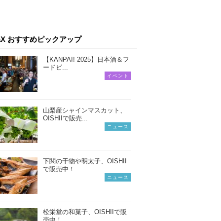
iaX おすすめピックアップ
【KANPAI! 2025】日本酒＆フ
ードビ...
イベント
山梨産シャインマスカット、
OISHIIで販売...
ニュース
下関の干物や明太子、OISHII
で販売中！
ニュース
松栄堂の和菓子、OISHIIで販
売中！