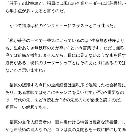
「荘子」の比較論だ。福原には現代の企業リーダーは老荘思想か
ら学ぶ点が多々あると言うのだ。
かつて福原は私のインタビューにスラスラとこう述べた。
「私が荘子の一節で一番気にいっているのは “生命無き秩序より
も、生命ありき無秩序の方が尊い” という言葉です。ただし無秩
序では組織が機能しませんから、目には見えないような糸を通す
必要がある。現代のリーダーシップとはそのあたりにあるのでは
ないかと思いますね」
福原の認識する今日の企業経営は無秩序で混沌した社会状況に
あり、ある意味ではそこにチャンスを見いだすか否か?重要なの
は「時代の先」をどう読むか?その先見の明が必要と説くのだ。
福原らしい解釈である。
福原の文化人経営者の一面を裏付ける特質は豊富な読書量。し
かも速読術の達人なのだ。コツは頁の見開きを一度に眼にして瞬