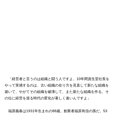
「経営者と言うのは組織と闘う人ですよ。10年間資生堂社長を
やって実感するのは、古い組織の在り方を見直して新たな組織を
築いて、やがてその組織を破壊して、また新たな組織を作る。そ
の位に経営を巡る時代の変化が著しく速いんですよ」
福原義春は1931年生まれの88歳。創業者福原有信の孫だ。53