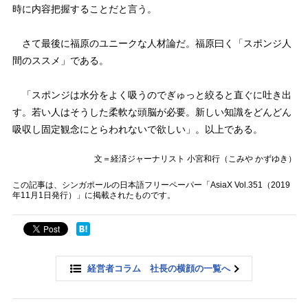
時に内容把握することだと言う。
さて最後に福原のユニークな人材論だ。福原曰く「スポンジ人
間のススメ」である。
「スポンジは水分をよく吸うのでぎゅっと絞ると直ぐに吐き出
す。若い人はそうした柔軟な頭脳が必要。新しい知識をどんどん
吸収し固定観念にとらわれないで欲しい」。以上である。
文＝経済ジャーナリスト 小宮和行（こみや かずゆき）
この記事は、シンガポールの日本語フリーペーパー「AsiaX Vol.351（2019
年11月1日発行）」に掲載されたものです。
経営者コラム 社長の横顔の一覧へ