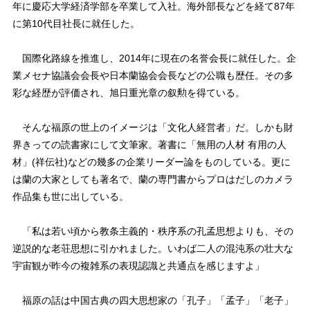
年に慶応大学経済学部を卒業して入社。海外部長などを経て87年
に第10代目社長に就任した。
国際化路線を推進し、2014年に現在の名誉会長に就任した。企
業メセナ協議会会長や日本蘭協会会長などの公職も歴任。その多
彩な経歴が評価され、旭日重光章の叙勲を得ている。
そんな福原の世上のイメージは「文化人経営者」だ。しかも財
界きっての読書家にして文筆家。著書に「無用の人材 有用の人
材」(祥伝社)などの幾多の企業リーダー論をものしている。更に
は蘭の大家としても著名で、蘭の専門書からプロはだしのカメラ
作品集も世に出している。
「私は若い頃から教条主義的・秩序系の孔孟思想よりも、その
逆説的な老荘思想に引かれました。いわば二人の混沌系の壮大な
宇宙観が昨今の複雑系の表現認識と共通点を感じますよ」
福原の話は中国古典の四大思想家の「孔子」「孟子」「老子」