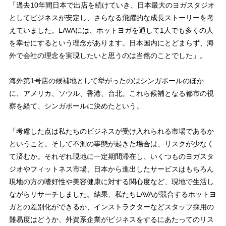
「過去10年間日本で出店を続けていき、日本最大のヨガスタジオ
としてビジネスが安定し、さらなる飛躍的な成長ストーリーを考
えていました。LAVAには、ホットヨガを通して1人でも多くの人
を幸せにするという理念があります。日本国内にとどまらず、海
外で会社の理念を実現したいと思うのは当然のことでした」。
海外第1号店の候補地として挙がったのはシンガポールのほか
に、アメリカ、ソウル、香港、台北。これら候補となる都市の視
察を経て、シンガポールに決めたという。
「考慮した点は私たちのビジネスが受け入れられる市場であるか
ということ。そして不測の事態が起きた場合は、リスクが少なく
て済むか。それぞれ現地に一定期間滞在し、いくつものヨガスタ
ジオやフィットネス市場、日本から進出したサービスはもちろん
現地の方の嗜好性や美容健康に対する関心度など、現地で生活し
ながらリサーチしました。結果、私たちLAVAが競合するホットヨ
ガとの差別化ができるか、インストラクターなどスタッフ採用の
難易度はどうか、外資系企業がビジネスをするにあたってのリス