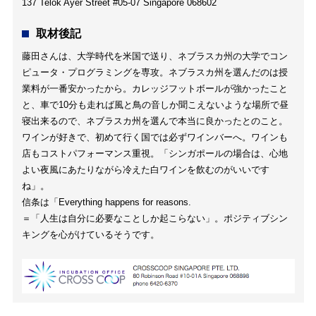
137 Telok Ayer Street #05-07 Singapore 068602
取材後記
藤田さんは、大学時代を米国で送り、ネブラスカ州の大学でコン
ピュータ・プログラミングを専攻。ネブラスカ州を選んだのは授
業料が一番安かったから。カレッジフットボールが強かったこと
と、車で10分も走れば風と鳥の音しか聞こえないような場所で昼
寝出来るので、ネブラスカ州を選んで本当に良かったとのこと。
ワインが好きで、初めて行く国では必ずワインバーへ。ワインも
店もコストパフォーマンス重視。「シンガポールの場合は、心地
よい夜風にあたりながら冷えた白ワインを飲むのがいいです
ね」。
信条は「Everything happens for reasons.
＝「人生は自分に必要なことしか起こらない」。ポジティブシン
キングを心がけているそうです。