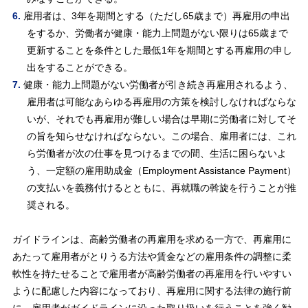
雇用者は、3年を期間とする（ただし65歳まで）再雇用の申出
をするか、労働者が健康・能力上問題がない限りは65歳まで
更新することを条件とした最低1年を期間とする再雇用の申し
出をすることができる。
健康・能力上問題がない労働者が引き続き再雇用されるよう、
雇用者は可能なあらゆる再雇用の方策を検討しなければならな
いが、それでも再雇用が難しい場合は早期に労働者に対してそ
の旨を知らせなければならない。この場合、雇用者には、これ
ら労働者が次の仕事を見つけるまでの間、生活に困らないよ
う、一定額の雇用助成金（Employment Assistance Payment）
の支払いを義務付けるとともに、再就職の斡旋を行うことが推
奨される。
ガイドラインは、高齢労働者の再雇用を求める一方で、再雇用に
あたって雇用者がとりうる方法や賃金などの雇用条件の調整に柔
軟性を持たせることで雇用者が高齢労働者の再雇用を行いやすい
ように配慮した内容になっており、再雇用に関する法律の施行前