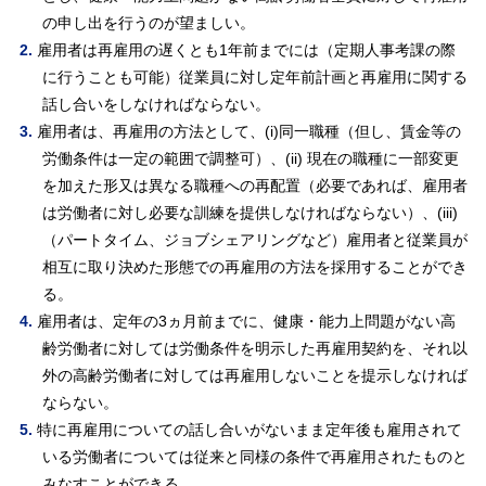
の申し出を行うのが望ましい。
雇用者は再雇用の遅くとも1年前までには（定期人事考課の際
に行うことも可能）従業員に対し定年前計画と再雇用に関する
話し合いをしなければならない。
雇用者は、再雇用の方法として、(i)同一職種（但し、賃金等の
労働条件は一定の範囲で調整可）、(ii) 現在の職種に一部変更
を加えた形又は異なる職種への再配置（必要であれば、雇用者
は労働者に対し必要な訓練を提供しなければならない）、(iii)
（パートタイム、ジョブシェアリングなど）雇用者と従業員が
相互に取り決めた形態での再雇用の方法を採用することができ
る。
雇用者は、定年の3ヵ月前までに、健康・能力上問題がない高
齢労働者に対しては労働条件を明示した再雇用契約を、それ以
外の高齢労働者に対しては再雇用しないことを提示しなければ
ならない。
特に再雇用についての話し合いがないまま定年後も雇用されて
いる労働者については従来と同様の条件で再雇用されたものと
みなすことができる。