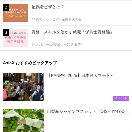
配偶者ビザとは？
配偶者ビザ（DP）保持者のため...
資格・スキルを活かす就職「保育士資格編」
シンガポール就職ケーススタディ
AsiaX おすすめピックアップ
【KANPAI! 2025】日本酒＆フードビ...
イベント
山梨産シャインマスカット、OISHIIで販売...