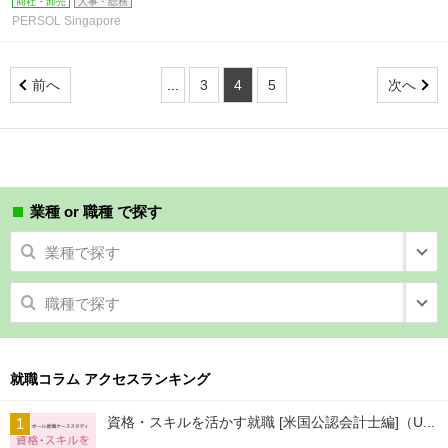
商社・卸売
人事・総務
PERSOL Singapore
前へ
...
3
4
5
次へ
業種 or 職種 で探す
業種で探す
職種で探す
就職コラム アクセスランキング
資格・スキルを活かす就職 [米国公認会計士編]（U...