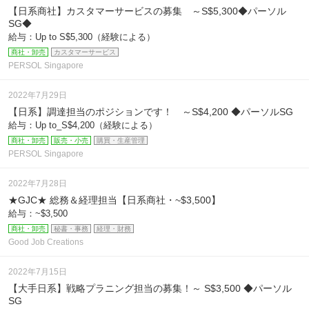
【日系商社】カスタマーサービスの募集 ～S$5,300◆パーソル
SG◆
給与：Up to S$5,300（経験による）
商社・卸売
カスタマーサービス
PERSOL Singapore
2022年7月29日
【日系】調達担当のポジションです！ ～S$4,200 ◆パーソルSG
給与：Up to_S$4,200（経験による）
商社・卸売
販売・小売
購買・生産管理
PERSOL Singapore
2022年7月28日
★GJC★ 総務＆経理担当【日系商社・~$3,500】
給与：~$3,500
商社・卸売
秘書・事務
経理・財務
Good Job Creations
2022年7月15日
【大手日系】戦略プラニング担当の募集！～ S$3,500 ◆パーソル
SG