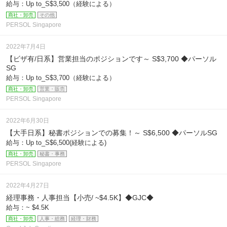
給与：Up to_S$3,500（経験による）
商社・卸売
その他
PERSOL Singapore
2022年7月4日
【ビザ有/日系】営業担当のポジションです～ S$3,700 ◆パーソル
SG
給与：Up to_S$3,700（経験による）
商社・卸売
営業・販売
PERSOL Singapore
2022年6月30日
【大手日系】秘書ポジションでの募集！～ S$6,500 ◆パーソルSG
給与：Up to_S$6,500(経験による)
商社・卸売
秘書・事務
PERSOL Singapore
2022年4月27日
経理事務・人事担当【小売/ ~$4.5K】◆GJC◆
給与：~ $4.5K
商社・卸売
人事・総務
経理・財務