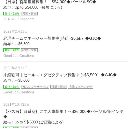
【日系】営業担当募集！～S$4,000◆パーソルSG◆
給与：Up to S$4,000（経験による）
商社・卸売
営業・販売
PERSOL Singapore
2022年2月11日
経理チームマネージャー募集中(時給~$6.5k）◆GJC◆
給与：～$6,500
商社・卸売
経理・財務
Good Job Creations
2022年2月11日
未経験可｜セールスエグゼクティブ募集中 (~$5,500）◆GJC◆
給与：～$5,000
商社・卸売
カスタマーサービス
営業・販売
営業マネージャー
Good Job Creations
2021年10月25日
【パス有】日系商社にて人事募集！～S$6,000◆パーソル/旧インテ
◆
給与：up to S$ 6000 (ご経験による)