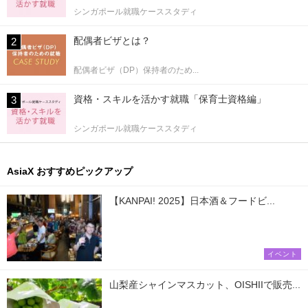
シンガポール就職ケーススタディ
配偶者ビザとは？
配偶者ビザ（DP）保持者のため...
資格・スキルを活かす就職「保育士資格編」
シンガポール就職ケーススタディ
AsiaX おすすめピックアップ
【KANPAI! 2025】日本酒＆フードビ...
イベント
山梨産シャインマスカット、OISHIIで販売...