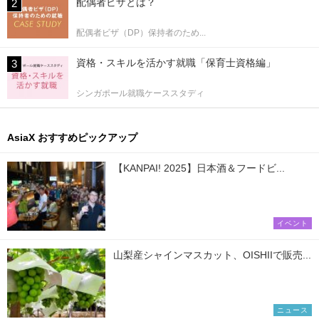
配偶者ビザとは？
配偶者ビザ（DP）保持者のため...
資格・スキルを活かす就職「保育士資格編」
シンガポール就職ケーススタディ
AsiaX おすすめピックアップ
【KANPAI! 2025】日本酒＆フードビ...
イベント
山梨産シャインマスカット、OISHIIで販売...
ニュース