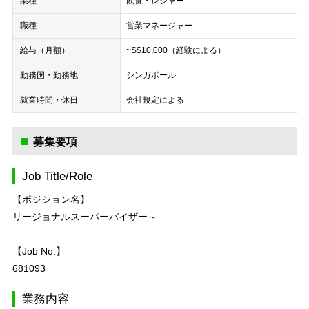
業種
飲食・レジャー
職種
営業マネージャー
給与（月額）
~S$10,000（経験による）
勤務国・勤務地
シンガポール
就業時間・休日
会社規定による
募集要項
Job Title/Role
【ポジション名】
リージョナルスーパーバイザー～
【Job No.】
681093
業務内容