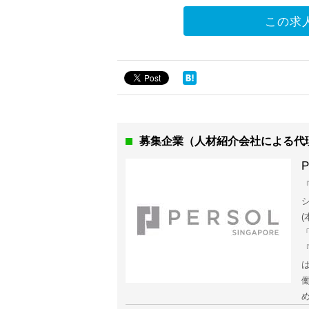
この求
募集企業（人材紹介会社による代
P
『