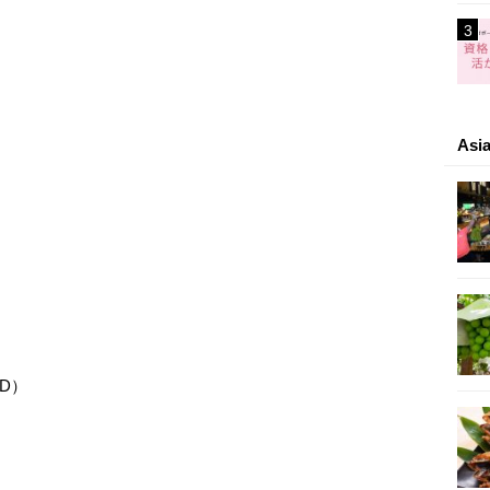
As
D）