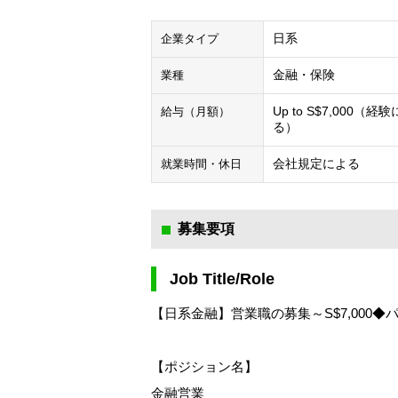
日系
企業タイプ
金融・保険
業種
Up to S$7,000（経
給与（月額）
る）
会社規定による
就業時間・休日
募集要項
Job Title/Role
【日系金融】営業職の募集～S$7,000◆
【ポジション名】
金融営業