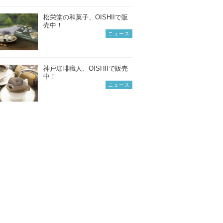
松栄堂の和菓子、OISHIIで販
売中！
ニュース
神戸珈琲職人、OISHIIで販売
中！
ニュース