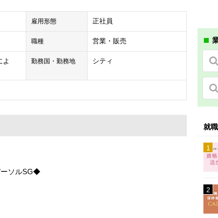
正社員
雇用形態
業
営業・販売
職種
験によ
シティ
勤務国・勤務地
就職
パーソルSG◆