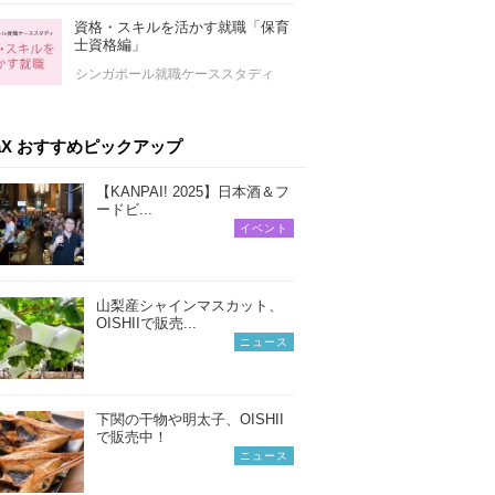
資格・スキルを活かす就職「保育
士資格編」
シンガポール就職ケーススタディ
iaX おすすめピックアップ
【KANPAI! 2025】日本酒＆フ
ードビ...
イベント
山梨産シャインマスカット、
OISHIIで販売...
ニュース
下関の干物や明太子、OISHII
で販売中！
ニュース