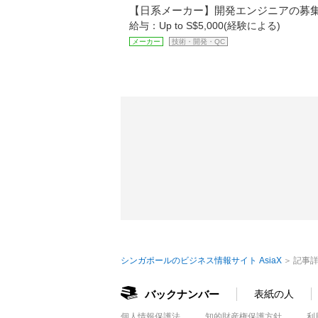
【日系メーカー】開発エンジニアの募集～S
給与：Up to S$5,000(経験による)
メーカー
技術・開発・QC
シンガポールのビジネス情報サイト AsiaX
記事
バックナンバー
表紙の人
個人情報保護法
知的財産権保護方針
利