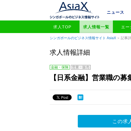
ニュース
求人TOP
求人情報一覧
エー
シンガポールのビジネス情報サイト AsiaX
記事
求人情報詳細
金融・保険
営業・販売
【日系金融】営業職の募集～
この求