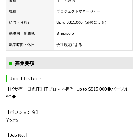
業種
ＩＴ・通信
職種
プロジェクトマネージャー
給与（月額）
Up to S$15,000（経験による）
勤務国・勤務地
Singapore
就業時間・休日
会社規定による
募集要項
Job Title/Role
【ビザ有・日系IT】ITプロマネ担当_Up to S$15,000◆パーソル
SG◆
【ポジション名】
その他
【Job No.】