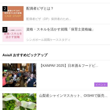
配偶者ビザとは？
配偶者ビザ（DP）保持者のため...
資格・スキルを活かす就職「保育士資格編」
シンガポール就職ケーススタディ
AsiaX おすすめピックアップ
【KANPAI! 2025】日本酒＆フードビ...
イベント
山梨産シャインマスカット、OISHIIで販売...