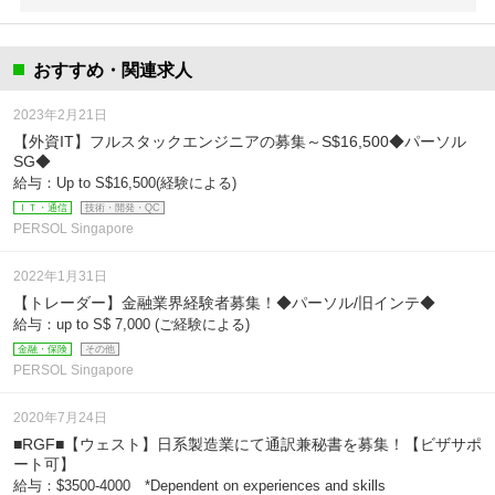
おすすめ・関連求人
2023年2月21日
【外資IT】フルスタックエンジニアの募集～S$16,500◆パーソル
SG◆
給与：Up to S$16,500(経験による)
ＩＴ・通信
技術・開発・QC
PERSOL Singapore
2022年1月31日
【トレーダー】金融業界経験者募集！◆パーソル/旧インテ◆
給与：up to S$ 7,000 (ご経験による)
金融・保険
その他
PERSOL Singapore
2020年7月24日
■RGF■【ウェスト】日系製造業にて通訳兼秘書を募集！【ビザサポ
ート可】
給与：$3500-4000 *Dependent on experiences and skills