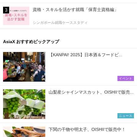
資格・スキルを活かす就職「保育士資格編」
シンガポール就職ケーススタディ
AsiaX おすすめピックアップ
【KANPAI! 2025】日本酒＆フードビ...
イベント
山梨産シャインマスカット、OISHIIで販売...
ニュース
下関の干物や明太子、OISHIIで販売中！