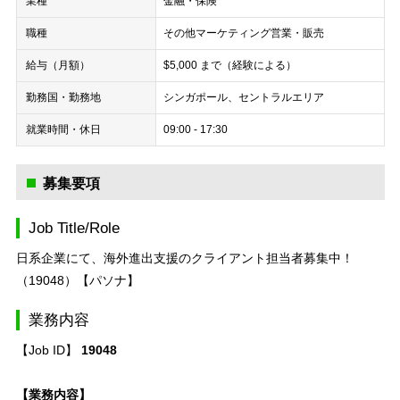
業種
金融・保険
職種
その他
マーケティング
営業・販売
給与（月額）
$5,000 まで（経験による）
勤務国・勤務地
シンガポール、セントラルエリア
就業時間・休日
09:00 - 17:30
募集要項
Job Title/Role
日系企業にて、海外進出支援のクライアント担当者募集中！
（19048）【パソナ】
業務内容
【Job ID】
19048
【業務内容】