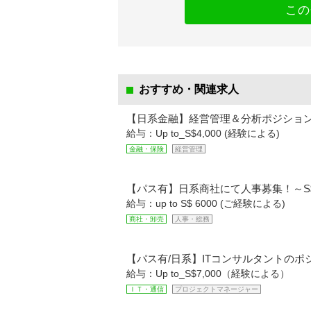
この
おすすめ・関連求人
【日系金融】経営管理＆分析ポジション
給与：Up to_S$4,000 (経験による)
金融・保険
経営管理
【パス有】日系商社にて人事募集！～S$6
給与：up to S$ 6000 (ご経験による)
商社・卸売
人事・総務
【パス有/日系】ITコンサルタントのポジシ
給与：Up to_S$7,000（経験による）
ＩＴ・通信
プロジェクトマネージャー