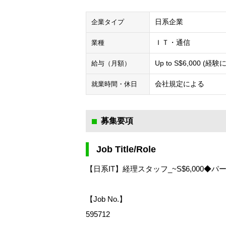
日系企業
企業タイプ
ＩＴ・通信
業種
Up to S$6,000 (経
給与（月額）
会社規定による
就業時間・休日
募集要項
Job Title/Role
【日系IT】経理スタッフ_~S$6,000◆パ
【Job No.】
595712