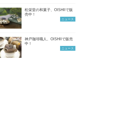
松栄堂の和菓子、OISHIIで販
売中！
ニュース
神戸珈琲職人、OISHIIで販売
中！
ニュース