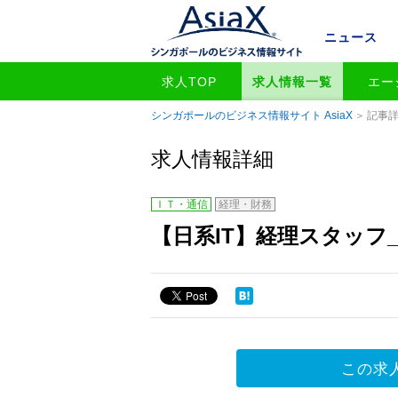
ニュース
求人TOP
求人情報一覧
エー
シンガポールのビジネス情報サイト AsiaX
記事
求人情報詳細
ＩＴ・通信
経理・財務
【日系IT】経理スタッフ_~
この求