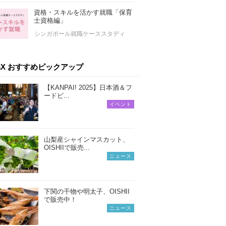
資格・スキルを活かす就職「保育
士資格編」
シンガポール就職ケーススタディ
iaX おすすめピックアップ
【KANPAI! 2025】日本酒＆フ
ードビ...
イベント
山梨産シャインマスカット、
OISHIIで販売...
ニュース
下関の干物や明太子、OISHII
で販売中！
ニュース