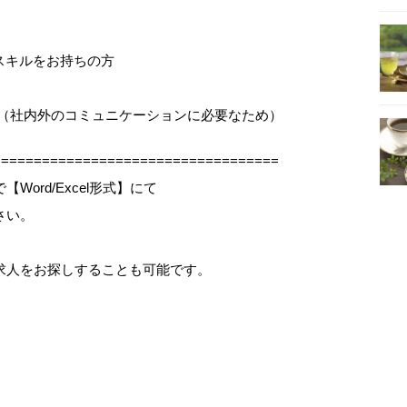
xcel)スキルをお持ちの方
 （社内外のコミュニケーションに必要なため）
==================================
ord/Excel形式】にて
さい。
求人をお探しすることも可能です。
、