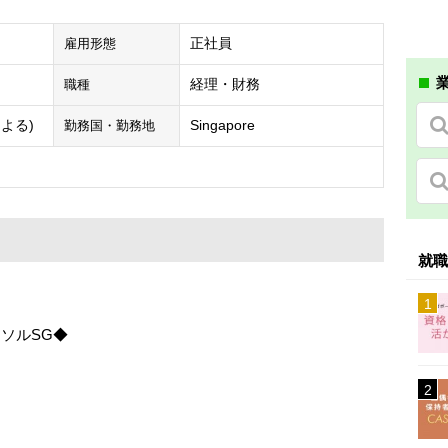
正社員
雇用形態
業
経理・財務
職種
験による)
Singapore
勤務国・勤務地
就職
ーソルSG◆