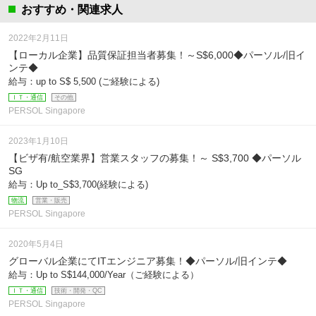
おすすめ・関連求人
2022年2月11日
【ローカル企業】品質保証担当者募集！～S$6,000◆パーソル/旧イ
ンテ◆
給与：up to S$ 5,500 (ご経験による)
ＩＴ・通信
その他
PERSOL Singapore
2023年1月10日
【ビザ有/航空業界】営業スタッフの募集！～ S$3,700 ◆パーソル
SG
給与：Up to_S$3,700(経験による)
物流
営業・販売
PERSOL Singapore
2020年5月4日
グローバル企業にてITエンジニア募集！◆パーソル/旧インテ◆
給与：Up to S$144,000/Year（ご経験による）
ＩＴ・通信
技術・開発・QC
PERSOL Singapore