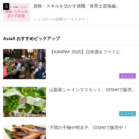
資格・スキルを活かす就職「保育士資格編」
シンガポール就職ケーススタディ
AsiaX おすすめピックアップ
【KANPAI! 2025】日本酒＆フードビ...
イベント
山梨産シャインマスカット、OISHIIで販売...
ニュース
下関の干物や明太子、OISHIIで販売中！