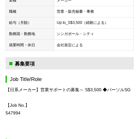
業種
メーカー
職種
営業・販売
秘書・事務
給与（月額）
Up to_S$3,500（経験による）
勤務国・勤務地
シンガポール・シティ
就業時間・休日
会社規定による
募集要項
Job Title/Role
【日系メーカー】営業サポートの募集～ S$3,500 ◆パーソルSG
【Job No.】
547994