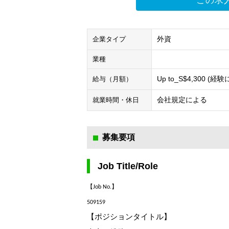
この求
外資
企業タイプ
業種
Up to_S$4,300 (経
給与（月額）
会社規定による
就業時間・休日
募集要項
Job Title/Role
【Job No.】
509159
【ポジションタイトル】