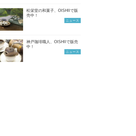
松栄堂の和菓子、OISHIIで販
売中！
ニュース
神戸珈琲職人、OISHIIで販売
中！
ニュース