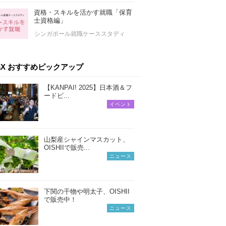
資格・スキルを活かす就職「保育
士資格編」
シンガポール就職ケーススタディ
iaX おすすめピックアップ
【KANPAI! 2025】日本酒＆フ
ードビ...
イベント
山梨産シャインマスカット、
OISHIIで販売...
ニュース
下関の干物や明太子、OISHII
で販売中！
ニュース