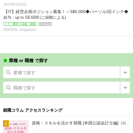
2020年5月8日
【IT】経営企画ポジション募集！～S$6,000◆パーソル/旧インテ◆
給与：up to S$ 6000 (ご経験による)
ＩＴ・通信
金融・保険
経営管理
PERSOL Singapore
業種 or 職種 で探す
業種で探す
職種で探す
就職コラム アクセスランキング
資格・スキルを活かす就職 [米国公認会計士編]（U...