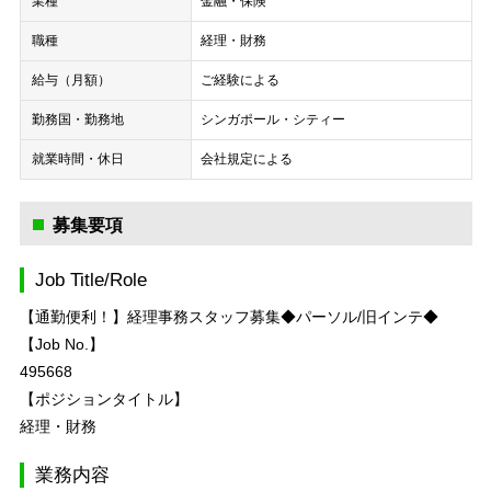
業種
金融・保険
職種
経理・財務
給与（月額）
ご経験による
勤務国・勤務地
シンガポール・シティー
就業時間・休日
会社規定による
募集要項
Job Title/Role
【通勤便利！】経理事務スタッフ募集◆パーソル/旧インテ◆
【Job No.】
495668
【ポジションタイトル】
経理・財務
業務内容