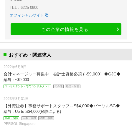
TEL：6225-0900
オフィシャルサイト
この企業の情報を見る
おすすめ・関連求人
2022年6月9日
会計マネージャー募集中｜会計士資格必須 (~$9,000）◆GJC◆
給与：~$9,000
コンサルタント・専門コンサルタント
その他
経理・財務
2023年8月31日
【外資証券】事務サポートスタッフ～S$4,000◆パーソルSG◆
給与：Up to S$4,000(経験による)
金融・保険
人事・総務
秘書・事務
PERSOL Singapore