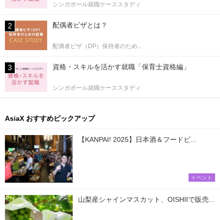
シンガポール就職ケーススタディ
配偶者ビザとは？
配偶者ビザ（DP）保持者のため...
資格・スキルを活かす就職「保育士資格編」
シンガポール就職ケーススタディ
AsiaX おすすめピックアップ
【KANPAI! 2025】日本酒＆フードビ...
イベント
山梨産シャインマスカット、OISHIIで販売...