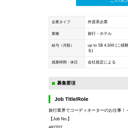
この求
外資系企業
企業タイプ
旅行・ホテル
業種
up to S$ 4,500 (ご
給与（月額）
る)
会社規定による
就業時間・休日
募集要項
Job Title/Role
旅行業界でコーディネーターのお仕事！～S
【Job No.】
482707