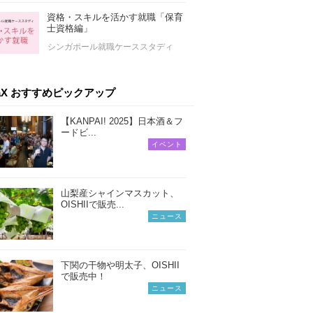
資格・スキルを活かす就職「保育
士資格編」
シンガポール就職ケーススタディ
iaX おすすめピックアップ
【KANPAI! 2025】日本酒＆フ
ードビ...
イベント
山梨産シャインマスカット、
OISHIIで販売...
ニュース
下関の干物や明太子、OISHII
で販売中！
ニュース