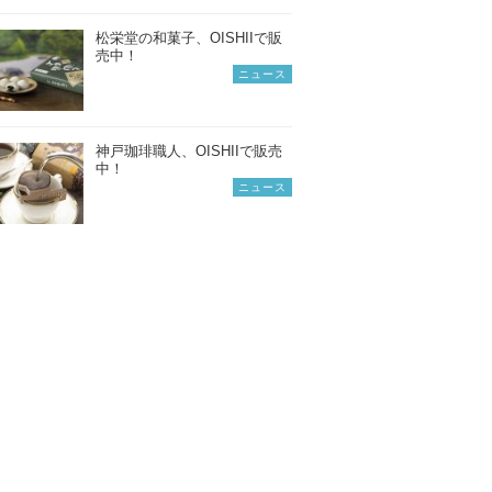
松栄堂の和菓子、OISHIIで販
売中！
ニュース
神戸珈琲職人、OISHIIで販売
中！
ニュース