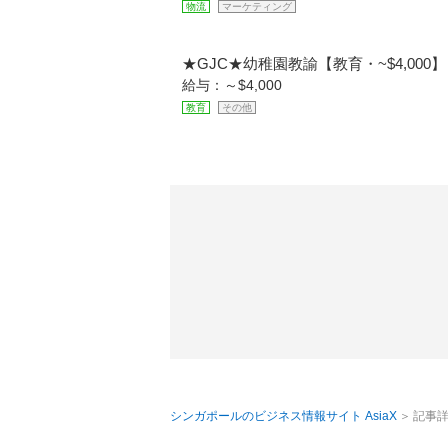
物流
マーケティング
★GJC★幼稚園教諭【教育・~$4,000】
給与：～$4,000
教育
その他
シンガポールのビジネス情報サイト AsiaX
記事