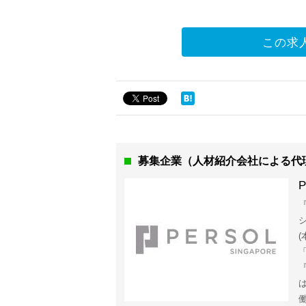
この求
募集企業（人材紹介会社による代
P
『