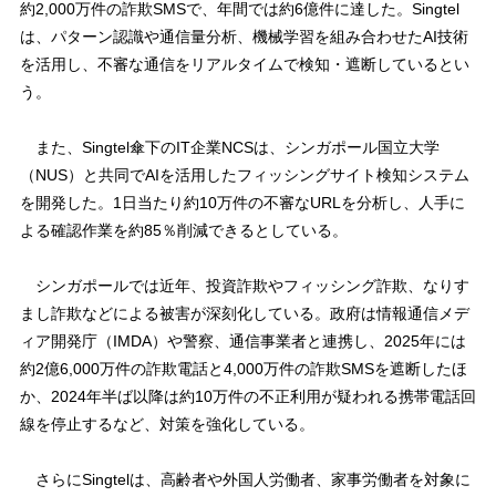
約2,000万件の詐欺SMSで、年間では約6億件に達した。Singtel
は、パターン認識や通信量分析、機械学習を組み合わせたAI技術
を活用し、不審な通信をリアルタイムで検知・遮断しているとい
う。
また、Singtel傘下のIT企業NCSは、シンガポール国立大学
（NUS）と共同でAIを活用したフィッシングサイト検知システム
を開発した。1日当たり約10万件の不審なURLを分析し、人手に
よる確認作業を約85％削減できるとしている。
シンガポールでは近年、投資詐欺やフィッシング詐欺、なりす
まし詐欺などによる被害が深刻化している。政府は情報通信メデ
ィア開発庁（IMDA）や警察、通信事業者と連携し、2025年には
約2億6,000万件の詐欺電話と4,000万件の詐欺SMSを遮断したほ
か、2024年半ば以降は約10万件の不正利用が疑われる携帯電話回
線を停止するなど、対策を強化している。
さらにSingtelは、高齢者や外国人労働者、家事労働者を対象に