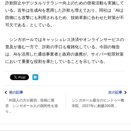
詐欺防止やデジタルリテラシー向上のための啓発活動も実施して
いる。近年は生成AIを悪用した詐欺も増えており、同社は「AIは
防御にも攻撃にも利用されるため、技術革新に合わせた対策が不
可欠である」としている。
シンガポールではキャッシュレス決済やオンラインサービスの
普及が進む一方で、詐欺の手口も複雑化している。今回の報告
は、AIを活用した通信事業者と政府の連携が、サイバー犯罪対策
において重要な役割を果たしていることを示している。
前の記事
次の記事
「外国人の方が親切」投稿に賛
シンガポール最古のヒンドゥー教
否 シンガポール人の国民性を巡
寺院、2027年に創建200周...
り...