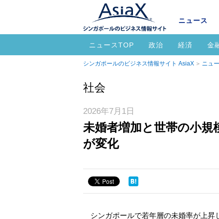
ニュース
ニュースTOP
政治
経済
金
シンガポールのビジネス情報サイト AsiaX
ニュー
社会
2026年7月1日
未婚者増加と世帯の小規
が変化
シンガポールで若年層の未婚率が上昇し