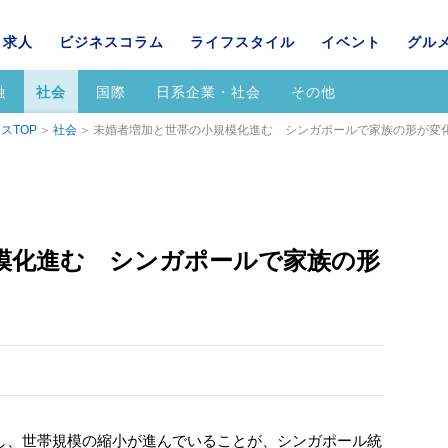
求人
ビジネスコラム
ライフスタイル
イベント
グル
融
社会
国際
日系企業・社会
その他
スTOP
社会
未婚者増加と世帯の小規模化進む シンガポールで家族の形が変
模化進む シンガポールで家族の形
、世帯規模の縮小が進んでいることが、シンガポール統