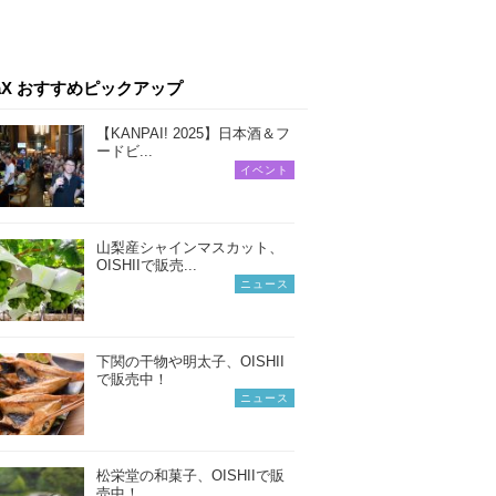
iaX おすすめピックアップ
【KANPAI! 2025】日本酒＆フ
ードビ...
イベント
山梨産シャインマスカット、
OISHIIで販売...
ニュース
下関の干物や明太子、OISHII
で販売中！
ニュース
松栄堂の和菓子、OISHIIで販
売中！