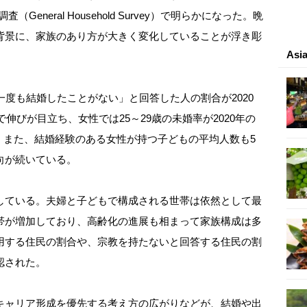
General Household Survey）で明らかになった。晩
背景に、家族のあり方が大きく変化していることが浮き彫
As
度も結婚したことがない」と回答した人の割合が2020
で伸びが目立ち、女性では25～29歳の未婚率が2020年の
昇した。また、結婚経験のある女性が持つ子どもの平均人数も5
向が続いている。
ている。夫婦と子どもで構成される世帯は依然として最
帯が増加しており、高齢化の進展も相まって家族構成は多
用する住民の割合や、宗教を持たないと回答する住民の割
認された。
ャリア形成を優先する考え方の広がりなどが、結婚や出