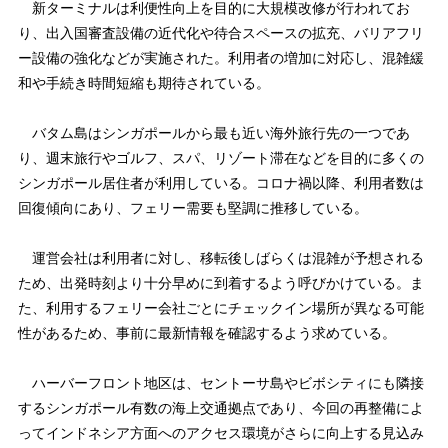
新ターミナルは利便性向上を目的に大規模改修が行われてお
り、出入国審査設備の近代化や待合スペースの拡充、バリアフリ
ー設備の強化などが実施された。利用者の増加に対応し、混雑緩
和や手続き時間短縮も期待されている。
バタム島はシンガポールから最も近い海外旅行先の一つであ
り、週末旅行やゴルフ、スパ、リゾート滞在などを目的に多くの
シンガポール居住者が利用している。コロナ禍以降、利用者数は
回復傾向にあり、フェリー需要も堅調に推移している。
運営会社は利用者に対し、移転後しばらくは混雑が予想される
ため、出発時刻より十分早めに到着するよう呼びかけている。ま
た、利用するフェリー会社ごとにチェックイン場所が異なる可能
性があるため、事前に最新情報を確認するよう求めている。
ハーバーフロント地区は、セントーサ島やビボシティにも隣接
するシンガポール有数の海上交通拠点であり、今回の再整備によ
ってインドネシア方面へのアクセス環境がさらに向上する見込み