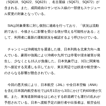
（SQ618、SQ622、SQ623）、名古屋線（SQ671、SQ672）が
含まれる。また、成田経由ロサンゼルス線の一部便もスケジュー
ル変更の対象となっている。
SIAは対象乗客に対し個別に連絡を行っており、「状況は流動
的であり、今後さらに影響を受ける便が増える可能性がある」と
して、利用者に最新の運航状況を確認するよう呼びかけている。
チャンミーは沖縄地方を通過した後、日本列島を北東方向へ進
んでいる。豪雨や強風により沖縄や九州では停電や浸水被害が発
生し、少なくとも15人が負傷した。日本気象庁は、3日に関東地
方へ接近する見通しを示しており、東京周辺では鉄道や航空便へ
のさらなる影響が懸念されている。
今回の悪天候により、日本航空（JAL）や全日本空輸（ANA）
を含む日本国内航空各社では6月1日から3日にかけて約600便が欠
航。また、東海道新幹線をはじめとする鉄道網でも運行の乱れが
予想されている。日本へ渡航予定の旅行者や出張者は、航空会社