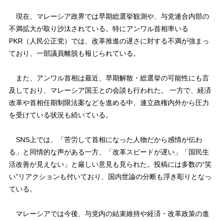
現在、マレーシア政界では早期総選挙観測や、与党連合内部の
不満拡大が取り沙汰されている。特にアンワル首相率いる
PKR（人民公正党）では、改革推進の遅さに対する不満が強まっ
ており、一部議員離脱も報じられている。
また、アンワル首相は最近、早期解散・総選挙の可能性にも言
及しており、マレーシア国王との会談も行われた。 一方で、経済
改革や首相任期制限法案などを進める中、連立政権内外から圧力
を受けている状況も続いている。
SNS上では、「苦労して首相になった人物だから感情が伝わ
る」と同情的な声がある一方、「改革スピードが遅い」「国民生
活改善が見えない」と厳しい意見も見られた。投稿には多数の“笑
い”リアクションも付いており、国内世論の分断も浮き彫りとなっ
ている。
マレーシアでは今後、与党内の結束維持や経済・改革政策の進