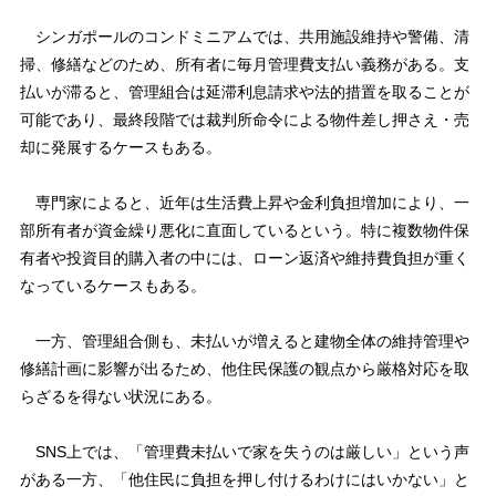
シンガポールのコンドミニアムでは、共用施設維持や警備、清
掃、修繕などのため、所有者に毎月管理費支払い義務がある。支
払いが滞ると、管理組合は延滞利息請求や法的措置を取ることが
可能であり、最終段階では裁判所命令による物件差し押さえ・売
却に発展するケースもある。
専門家によると、近年は生活費上昇や金利負担増加により、一
部所有者が資金繰り悪化に直面しているという。特に複数物件保
有者や投資目的購入者の中には、ローン返済や維持費負担が重く
なっているケースもある。
一方、管理組合側も、未払いが増えると建物全体の維持管理や
修繕計画に影響が出るため、他住民保護の観点から厳格対応を取
らざるを得ない状況にある。
SNS上では、「管理費未払いで家を失うのは厳しい」という声
がある一方、「他住民に負担を押し付けるわけにはいかない」と