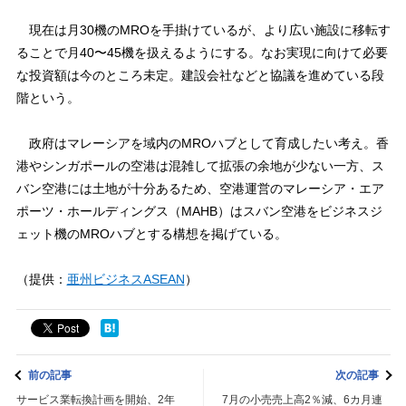
現在は月30機のMROを手掛けているが、より広い施設に移転す
ることで月40〜45機を扱えるようにする。なお実現に向けて必要
な投資額は今のところ未定。建設会社などと協議を進めている段
階という。
政府はマレーシアを域内のMROハブとして育成したい考え。香
港やシンガポールの空港は混雑して拡張の余地が少ない一方、ス
バン空港には土地が十分あるため、空港運営のマレーシア・エア
ポーツ・ホールディングス（MAHB）はスバン空港をビジネスジ
ェット機のMROハブとする構想を掲げている。
（提供：
亜州ビジネスASEAN
）
前の記事
次の記事
サービス業転換計画を開始、2年
7月の小売売上高2％減、6カ月連