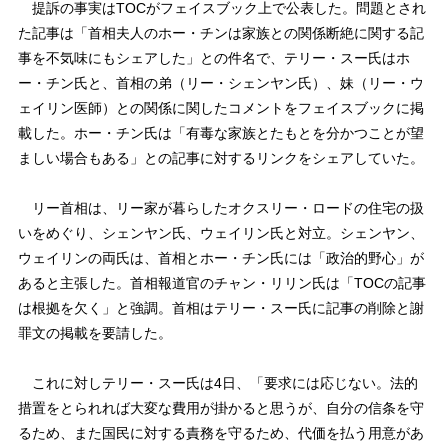
提訴の事実はTOCがフェイスブック上で公表した。問題とされ
た記事は「首相夫人のホー・チンは家族との関係断絶に関する記
事を不気味にもシェアした」との件名で、テリー・スー氏はホ
ー・チン氏と、首相の弟（リー・シェンヤン氏）、妹（リー・ウ
ェイリン医師）との関係に関したコメントをフェイスブックに掲
載した。ホー・チン氏は「有毒な家族とたもとを分かつことが望
ましい場合もある」との記事に対するリンクをシェアしていた。
リー首相は、リー家が暮らしたオクスリー・ロードの住宅の扱
いをめぐり、シェンヤン氏、ウェイリン氏と対立。シェンヤン、
ウェイリンの両氏は、首相とホー・チン氏には「政治的野心」が
あると主張した。首相報道官のチャン・リリン氏は「TOCの記事
は根拠を欠く」と強調。首相はテリー・スー氏に記事の削除と謝
罪文の掲載を要請した。
これに対しテリー・スー氏は4日、「要求には応じない。法的
措置をとられれば大変な費用が掛かると思うが、自分の信条を守
るため、また国民に対する責務を守るため、代価を払う用意があ