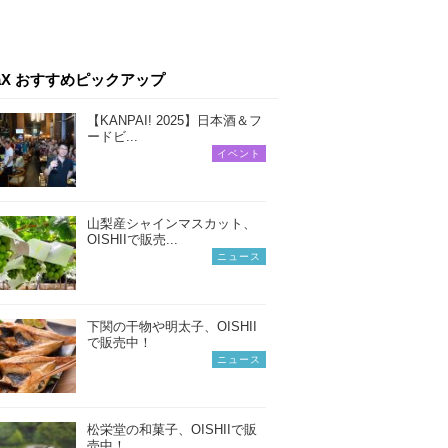
iaX おすすめピックアップ
【KANPAI! 2025】日本酒＆フ
ードビ...
イベント
山梨産シャインマスカット、
OISHIIで販売...
ニュース
下関の干物や明太子、OISHII
で販売中！
ニュース
松栄堂の和菓子、OISHIIで販
売中！