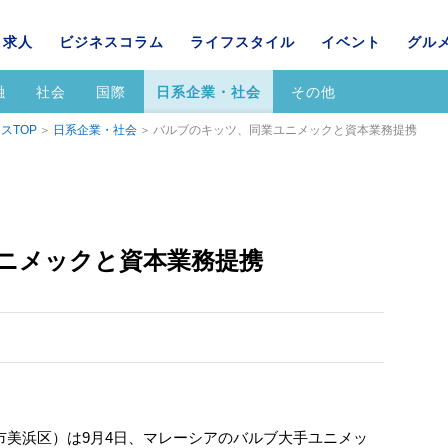
求人
ビジネスコラム
ライフスタイル
イベント
グル
融
社会
国際
日系企業・社会
その他
スTOP
日系企業・社会
バルブのキッツ、同業ユニメックと資本業務提携
ニメックと資本業務提携
美浜区）は9月4日、マレーシアのバルブ大手ユニメッ