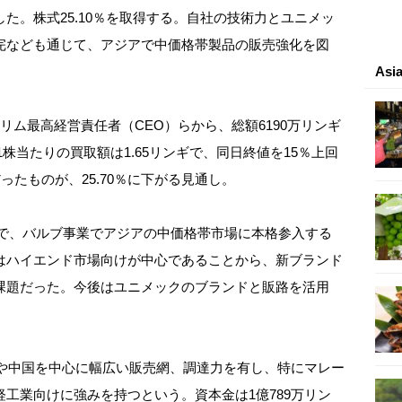
た。株式25.10％を取得する。自社の技術力とユニメッ
完なども通じて、アジアで中価格帯製品の販売強化を図
As
ム最高経営責任者（CEO）らから、総額6190万リンギ
1株当たりの買取額は1.65リンギで、同日終値を15％上回
だったものが、25.70％に下がる見通し。
画で、バルブ事業でアジアの中価格帯市場に本格参入する
はハイエンド市場向けが中心であることから、新ブランド
課題だった。今後はユニメックのブランドと販路を活用
アや中国を中心に幅広い販売網、調達力を有し、特にマレー
工業向けに強みを持つという。資本金は1億789万リン