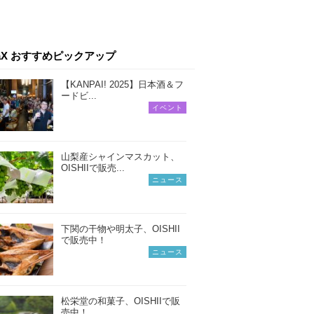
iaX おすすめピックアップ
【KANPAI! 2025】日本酒＆フ
ードビ...
イベント
山梨産シャインマスカット、
OISHIIで販売...
ニュース
下関の干物や明太子、OISHII
で販売中！
ニュース
松栄堂の和菓子、OISHIIで販
売中！