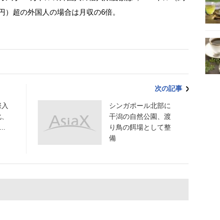
64万円）超の外国人の場合は月収の6倍。
次の記事
際入
シンガポール北部に
化、
干潟の自然公園、渡
..
り鳥の餌場として整
備