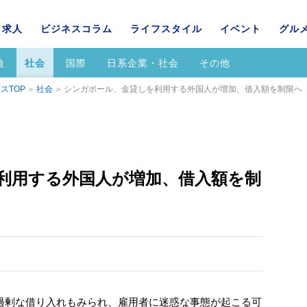
求人
ビジネスコラム
ライフスタイル
イベント
グル
融
社会
国際
日系企業・社会
その他
スTOP
社会
シンガポール、金貸しを利用する外国人が増加、借入額を制限へ
利用する外国人が増加、借入額を制
過剰な借り入れもみられ、雇用者に迷惑な事態が起こる可