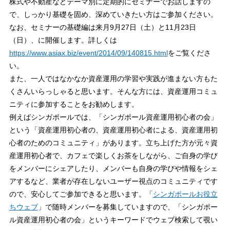
株式や不動産などテーマ別に定期的にセミナーでお話しますの
で、しっかり基礎を固め、深めていきたい方はご参加ください。
なお、セミナーの基礎編は来月9月27日（土）と11月23日
（日）、に開催します。詳しくは
https://www.asiax.biz/event/2014/09/140815.html
をご覧くださ
い。
また、一人ではなかなか資産運用の学習や実践が進まない方もた
くさんいらっしゃると思います。そんな方には、資産運用コミュ
ニティに参加することをお勧めします。
例えばシンガポールでは、「シンガポール資産運用初心者の会」
という「資産運用初心者の、資産運用初心者による、資産運用初
心者のためのコミュニティ」があります。立ち上げた方が元々資
産運用初心者で、カフェで楽しくお茶をしながら、ご自身の学び
をメンバーにシェアしたり、メンバーも自身の学びや情報をシェ
アするなど、業者が存在しないユーザー視点のコミュニティです
ので、安心してご参加できると思います。「
シンガポールお役立
ちウェブ
」で随時メンバーを募集していますので、「シンガポー
ル資産運用初心者の会」というキーワードでウェブ検索して覗い