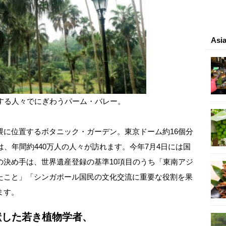
As
する人々でにぎわうパーム・バレー。
隈に位置するボタニック・ガーデン。東京ドーム約16個分
は、年間約440万人の人々が訪れます。今年7月4日には国
の決め手は、世界遺産登録の基準10項目のうち「東南アジ
たこと」「シンガポール国民の文化交流に重要な役割を果
ます。
献した若き植物学者、