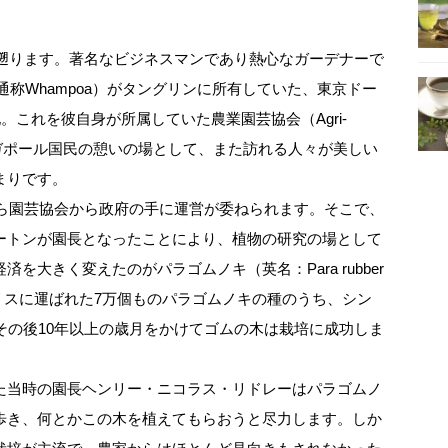
に遡ります。著名なビジネスマンであり熱心なガーデナーで
y、通称Whampoa）がタングリンに所有していた、東京ドー
。これを彼自身が所属していた農業園芸協会（Agri-
譲り受け、シンガポール国民の憩いの場として、また訪れる人々が美しい
まりです。
から園芸協会から政府の手に運営が委ねられます。そこで、
ートンが園長となったことにより、植物の研究の場として
を大きく変えたのがパラゴムノキ（英名：Para rubber
イギリスに運ばれた7万個ものパラゴムノキの種のうち、シン
その後10年以上の歳月をかけてゴムの木は栽培に成功しま
た当時の園長ヘンリー・ニコラス・リドレーはパラゴムノ
歩き、何とかこの木を植えてもらおうと尽力します。しか