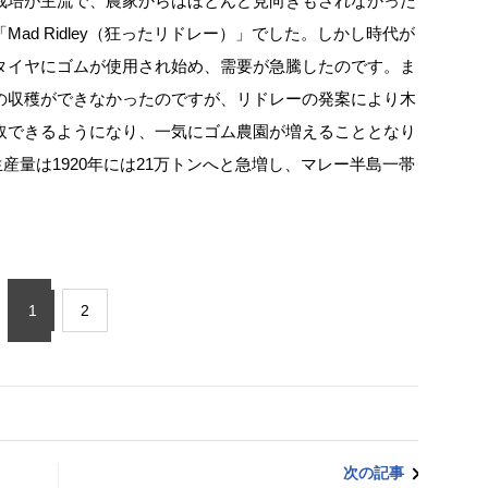
栽培が主流で、農家からはほとんど見向きもされなかった
ad Ridley（狂ったリドレー）」でした。しかし時代が
タイヤにゴムが使用され始め、需要が急騰したのです。ま
の収穫ができなかったのですが、リドレーの発案により木
取できるようになり、一気にゴム農園が増えることとなり
生産量は1920年には21万トンへと急増し、マレー半島一帯
1
2
次の記事