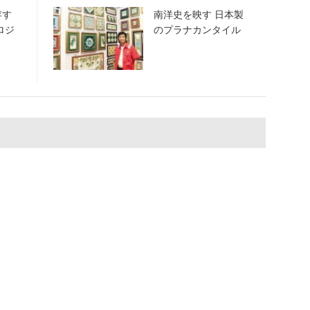
存す
南洋史を映す 日本製
ロジ
のプラナカンタイル