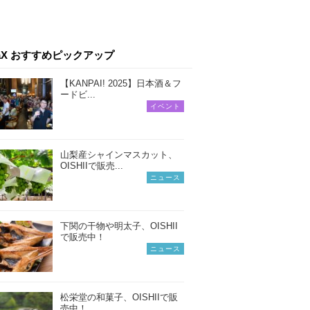
iaX おすすめピックアップ
【KANPAI! 2025】日本酒＆フ
ードビ...
イベント
山梨産シャインマスカット、
OISHIIで販売...
ニュース
下関の干物や明太子、OISHII
で販売中！
ニュース
松栄堂の和菓子、OISHIIで販
売中！