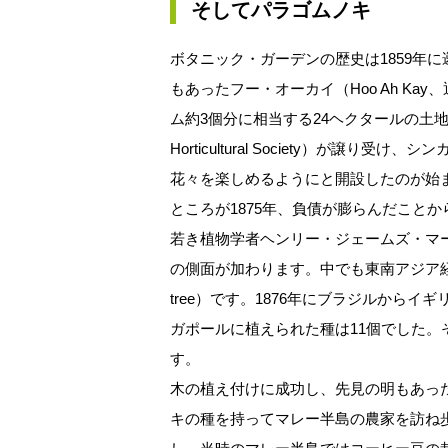
そしてパラゴムノキ
ボタニック・ガーデンの歴史は1859年
もあったフー・オーカイ（Hoo Ah Ka
ム約3個分に相当する24ヘクタールの土地
Horticultural Society）が
花々を楽しめるようにと開設したのが始
ところが1875年、負債が膨らんだこと
若き植物学者ヘンリー・ジェームズ・マ
の側面が加わります。中でも東南アジア経済
tree）です。1876年にブラジルから
ガポールに植えられた種は11個でした。
す。
木の植え付けに成功し、先見の明もあっ
キの種を持ってマレー半島の農家を訪ね