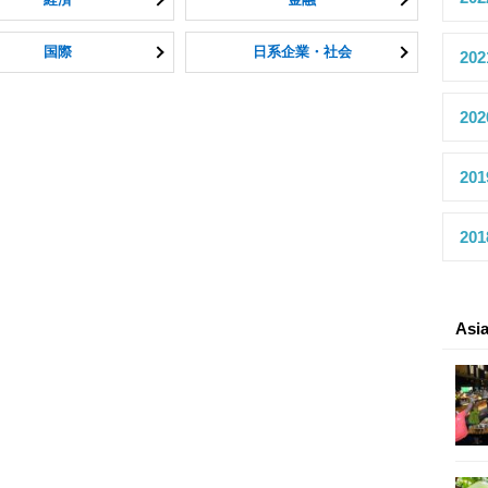
国際
日系企業・社会
20
20
20
20
As