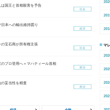
20
1人は国王と首相殺害を予告
社会
20
が日本への輸出維持図り
20
経済
ンの宝石商が所有権主張
マ
社会
20
営のプロ登用へ＝マハティール首相
政治
20
20
約の妥当性を精査
政治
20
20
経済
金融