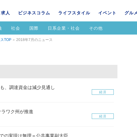
求人
ビジネスコラム
ライフスタイル
イベント
グル
融
社会
国際
日系企業・社会
その他
スTOP
2018年7月のニュース
上も、調達資金は減少見通し
経済
サラワク州が推進
経済
日での実現は無理＝公共事業副大臣