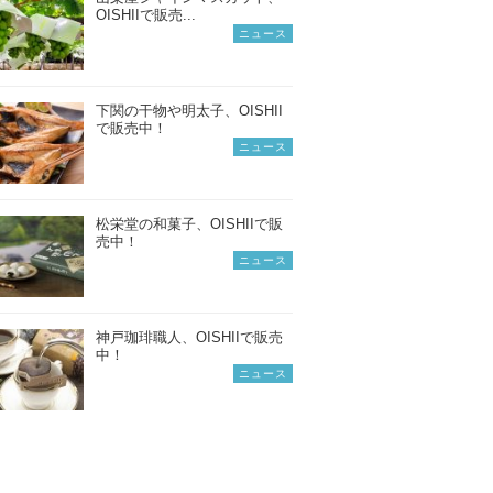
OISHIIで販売...
ニュース
下関の干物や明太子、OISHII
で販売中！
ニュース
松栄堂の和菓子、OISHIIで販
売中！
ニュース
神戸珈琲職人、OISHIIで販売
中！
ニュース