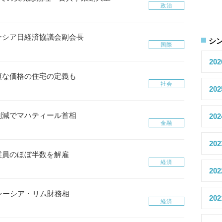
政治
ーシア日経済協議会副会長
シ
国際
20
頃な価格の住宅の定義も
社会
20
削減でマハティール首相
20
金融
20
業員のほぼ半数を解雇
経済
20
レーシア・リム財務相
20
経済